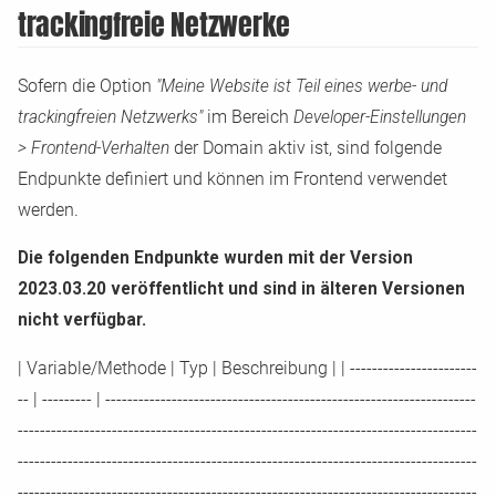
trackingfreie Netzwerke
Sofern die Option
"Meine Website ist Teil eines werbe
-
und
trackingfreien Netzwerks"
im Bereich
Developer
-
Einstellungen
> Frontend
-
Verhalten
der Domain aktiv ist, sind folgende
Endpunkte definiert und können im Frontend verwendet
werden.
Die folgenden Endpunkte wurden mit der Version
2023.03.20 veröffentlicht und sind in älteren Versionen
nicht verfügbar.
|
Variable/Methode
|
Typ
|
Beschreibung
|
|
-
-
-
-
-
-
-
-
-
-
-
-
-
-
-
-
-
-
-
-
-
-
-
-
-
|
-
-
-
-
-
-
-
-
-
|
-
-
-
-
-
-
-
-
-
-
-
-
-
-
-
-
-
-
-
-
-
-
-
-
-
-
-
-
-
-
-
-
-
-
-
-
-
-
-
-
-
-
-
-
-
-
-
-
-
-
-
-
-
-
-
-
-
-
-
-
-
-
-
-
-
-
-
-
-
-
-
-
-
-
-
-
-
-
-
-
-
-
-
-
-
-
-
-
-
-
-
-
-
-
-
-
-
-
-
-
-
-
-
-
-
-
-
-
-
-
-
-
-
-
-
-
-
-
-
-
-
-
-
-
-
-
-
-
-
-
-
-
-
-
-
-
-
-
-
-
-
-
-
-
-
-
-
-
-
-
-
-
-
-
-
-
-
-
-
-
-
-
-
-
-
-
-
-
-
-
-
-
-
-
-
-
-
-
-
-
-
-
-
-
-
-
-
-
-
-
-
-
-
-
-
-
-
-
-
-
-
-
-
-
-
-
-
-
-
-
-
-
-
-
-
-
-
-
-
-
-
-
-
-
-
-
-
-
-
-
-
-
-
-
-
-
-
-
-
-
-
-
-
-
-
-
-
-
-
-
-
-
-
-
-
-
-
-
-
-
-
-
-
-
-
-
-
-
-
-
-
-
-
-
-
-
-
-
-
-
-
-
-
-
-
-
-
-
-
-
-
-
-
-
-
-
-
-
-
-
-
-
-
-
-
-
-
-
-
-
-
-
-
-
-
-