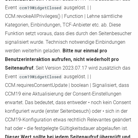
Event
ccm19WidgetClosed
ausgelöst.
|
|
CCM.revokeAllPrivileges()
|
Function
|
Lehne sämtliche
Kategorien, Einbindungen, TCF
-
Anbieter etc. ab. Diese
Funktion setzt voraus, dass dies durch den Seitenbesucher
signalisiert wurde. Technisch notwendige Einbindungen
werden weiterhin geladen.
Bitte nur einmal pro
Benutzerinteraktion aufrufen, nicht wiederholt pro
Seitenaufruf.
Seit Version 2023.07.17 wird zusätzlich das
Event
ccm19WidgetClosed
ausgelöst.
|
|
CCM.requiresConsentUpdate
|
boolean
|
Signalisiert, dass
CCM19 eine Aktualisierung der Consent
-
Einstellungen
erwartet. Das bedeutet, dass entweder • noch kein Consent
konfiguriert wurde (erster Seitenbesuch) oder • sich in der
CCM19
-
Konfiguration etwas rechtlich Relevantes geändert
hat oder • die festgelegte Gültigkeitsdauer abgelaufen ist.
Dieser Wert sollte bei jedem Seitenaufruf überprüft und