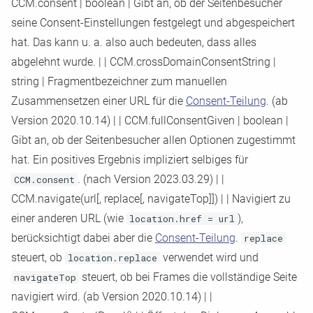
CCM.consent
|
boolean
|
Gibt an, ob der Seitenbesucher
Functional Way – Step by
nopcommerce
seine Consent
-
Einstellungen festgelegt und abgespeichert
Step
hat. Das kann u. a. also auch bedeuten, dass alles
abgelehnt wurde.
|
|
CCM.crossDomainConsentString
|
string
|
Fragmentbezeichner zum manuellen
Zusammensetzen einer URL für die
Consent
-
Teilung
. (ab
Version 2020.10.14)
|
|
CCM.fullConsentGiven
|
boolean
|
Gibt an, ob der Seitenbesucher allen Optionen zugestimmt
hat. Ein positives Ergebnis impliziert selbiges für
CCM.consent
. (nach Version 2023.03.29)
|
|
CCM.navigate(url[, replace[, navigateTop]])
|
|
Navigiert zu
einer anderen URL (wie
location.href = url
),
berücksichtigt dabei aber die
Consent
-
Teilung
.
replace
steuert, ob
location.replace
verwendet wird und
navigateTop
steuert, ob bei Frames die vollständige Seite
navigiert wird. (ab Version 2020.10.14)
|
|