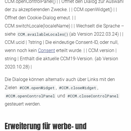
CCM.openControlPanel()
|
|
Öffnet den Dialog zur Auswahl
der zu akzeptierenden Zwecke.
|
|
CCM.openWidget()
|
|
Öffnet den Cookie
-
Dialog erneut.
|
|
CCM.switchLocale(localeName)
|
|
Wechselt die Sprache –
siehe
CCM.availableLocales()
(ab Version 2022.03.24)
|
|
CCM.ucid
|
?string
|
Die eindeutige Consent
-
ID, oder null,
wenn noch kein
Consent
erteilt wurde.
|
|
CCM.version
|
string
|
Enthält die aktuelle CCM19
-
Version. (ab Version
2020.10.28)
|
Die Dialoge können alternativ auch über Links mit den
Zielen
#CCM.openWidget
,
#CCM.closeWidget
,
#CCM.openControlPanel
und
#CCM.closeControlPanel
gesteuert werden.
Erweiterung für werbe
-
und