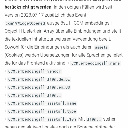
berücksichtigt werden.
In den obigen Fällen wird seit
Version 2023.07.17 zusätzlich das Event
ccm19WidgetOpened
ausgelöst.
|
|
CCM.embeddings
|
Object[]
|
Liefert ein Array über alle Einbindungen und stellt
die textuellen Inhalte zur weiteren Verwendung bereit.
Sowohl für die Einbindungen als auch deren
assets
(Cookies) werden Übersetzungen für alle Sprachen geliefert,
die für das Frontend aktiv sind. •
CCM.embeddings[].name
•
CCM.embeddings[].vendor
•
CCM.embeddings[].l10n.de_DE
•
CCM.embeddings[].l10n.en_US
•
CCM.embeddings[].l10n._
•
CCM.embeddings[].assets[].name
•
CCM.embeddings[].assets[].type
•
CCM.embeddings[].assets[].l10n
Mit
l10n._
stehen
neben den aktiven Locales noch die Spracheinträge der