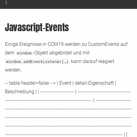
}
Javascript
-
Events
Einige Ereignisse in CCM19 werden zu CustomEvents auf
dem
window
-
Objekt abgebildet und mit
window.addEventListener(…)
kann darauf reagiert
werden.
-
-
table header=false
-
-
>
|
Event
|
detail
-
Eigenschaft
|
Beschreibung
|
|
-
-
-
-
-
-
-
-
-
-
-
-
-
-
-
-
-
-
-
-
-
-
|
-
-
-
-
-
-
-
-
-
-
-
-
-
-
-
-
-
-
-
-
-
-
-
-
-
-
-
-
-
-
-
-
-
-
-
-
-
-
-
-
-
-
-
-
-
-
-
-
-
-
-
-
-
-
-
-
-
-
-
-
-
-
-
-
-
-
-
-
-
-
-
-
-
-
-
-
-
-
-
-
-
-
-
-
-
-
-
-
-
-
-
-
|
-
-
-
-
-
-
-
-
-
-
-
-
-
-
-
-
-
-
-
-
-
-
-
-
-
-
-
-
-
-
-
-
-
-
-
-
-
-
-
-
-
-
-
-
-
-
-
-
-
-
-
-
-
-
-
-
-
-
-
-
-
-
-
-
-
-
-
-
-
-
-
-
-
-
-
-
-
-
-
-
-
-
-
-
-
-
-
-
-
-
-
-
-
-
-
-
-
-
-
-
-
-
-
-
-
-
-
-
-
-
-
-
-
-
-
-
-
-
-
-
-
-
-
-
-
-
-
-
-
-
-
-
-
-
-
-
-
-
-
-
-
-
-
-
-
-
-
-
-
-
-
-
-
-
-
-
-
-
-
-
-
-
-
-
-
-
-
-
-
-
-
-
-
-
-
-
-
-
-
-
-
-
-
-
-
-
-
-
-
-
-
-
-
-
-
-
-
-
-
-
-
-
-
-
-
-
-
-
-
-
-
-
-
-
-
-
-
-
-
-
-
-
-
-
-
-
-
-
-
-
-
-
-
-
-
-
-
-
-
-
-
-
-
-
-
-
-
-
-
-
-
-
-
-
-
-
-
-
-
-
-
-
-
-
-
-
-
-
-
-
-
-
-
-
-
-
-
-
-
-
-
-
-
-
-
-
-
-
-
-
-
-
-
-
-
-
-
-
-
-
-
-
-
-
-
-
-
-
-
-
-
-
-
-
-
-
-
-
-
-
-
-
-
-
-
-
-
-
-
-
-
-
-
-
-
-
-
-
-
-
-
-
-
-
-
-
-
-
-
|
|