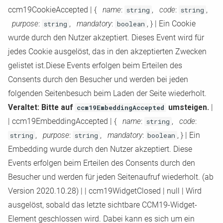
ccm19CookieAccepted
|
{
name
:
string
,
code
:
string
,
purpose
:
string
,
mandatory
:
boolean
, }
|
Ein Cookie
wurde durch den Nutzer akzeptiert. Dieses Event wird für
jedes Cookie ausgelöst, das in den akzeptierten Zwecken
gelistet ist.Diese Events erfolgen beim Erteilen des
Consents durch den Besucher und werden bei jeden
folgenden Seitenbesuch beim Laden der Seite wiederholt.
Veraltet: Bitte auf
ccm19EmbeddingAccepted
umsteigen.
|
|
ccm19EmbeddingAccepted
|
{
name
:
string
,
code
:
string
,
purpose
:
string
,
mandatory
:
boolean
, }
|
Ein
Embedding wurde durch den Nutzer akzeptiert. Diese
Events erfolgen beim Erteilen des Consents durch den
Besucher und werden für jeden Seitenaufruf wiederholt. (ab
Version 2020.10.28)
|
|
ccm19WidgetClosed
|
null
|
Wird
ausgelöst, sobald das letzte sichtbare CCM19
-
Widget
-
Element geschlossen wird. Dabei kann es sich um ein