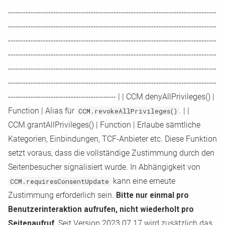
-
-
-
-
-
-
-
-
-
-
-
-
-
-
-
-
-
-
-
-
-
-
-
-
-
-
-
-
-
-
-
-
-
-
-
-
-
-
-
-
-
-
-
-
-
-
-
-
-
-
-
-
-
-
-
-
-
-
-
-
-
-
-
-
-
-
-
-
-
-
-
-
-
-
-
-
-
-
-
-
-
-
-
-
-
-
-
-
-
-
-
-
-
-
-
-
-
-
-
-
-
-
-
-
-
-
-
-
-
-
-
-
-
-
-
-
-
-
-
-
-
-
-
-
-
-
-
-
-
-
-
-
-
-
-
-
-
-
-
-
-
-
-
-
-
-
-
-
-
-
-
-
-
-
-
-
-
-
-
-
-
-
-
-
-
-
-
-
-
-
-
-
-
-
-
-
-
-
-
-
-
-
-
-
-
-
-
-
-
-
-
-
-
-
-
-
-
-
-
-
-
-
-
-
-
-
-
-
-
-
-
-
-
-
-
-
-
-
-
-
-
-
-
-
-
-
-
-
-
-
-
-
-
-
-
-
-
-
-
-
-
-
-
-
-
-
-
-
-
-
-
-
-
-
-
-
-
-
-
-
-
-
-
-
-
-
-
-
-
-
-
-
-
-
-
-
-
-
-
-
-
-
-
-
-
-
-
-
-
-
-
-
-
-
-
-
-
-
-
-
-
-
-
-
-
-
-
-
-
-
-
-
-
-
-
-
-
-
-
-
-
-
-
-
-
-
-
-
-
-
-
-
-
-
-
-
-
-
-
-
-
-
-
-
-
-
-
-
-
-
-
-
-
-
-
-
-
-
-
-
-
-
-
-
-
-
-
-
-
-
-
-
-
-
-
-
-
-
-
-
-
-
-
-
-
-
-
-
-
-
-
-
-
-
-
-
-
-
-
-
-
-
-
-
-
-
-
-
-
-
-
-
-
-
-
-
-
-
-
-
-
-
-
-
-
-
-
-
-
-
-
-
-
-
-
-
-
-
-
-
-
-
-
-
-
-
-
-
-
-
-
-
-
-
-
-
-
-
-
-
-
-
-
-
-
-
-
-
-
-
-
-
-
-
-
-
-
-
-
-
-
-
-
-
-
-
-
-
-
-
-
-
-
-
-
-
-
-
-
-
-
-
-
-
-
-
-
-
-
-
-
-
-
-
-
-
-
-
-
-
-
-
-
-
-
-
-
-
-
-
-
-
-
-
-
-
-
-
-
-
-
|
|
CCM.denyAllPrivileges()
|
Function
|
Alias für
CCM.revokeAllPrivileges()
.
|
|
CCM.grantAllPrivileges()
|
Function
|
Erlaube sämtliche
Kategorien, Einbindungen, TCF
-
Anbieter etc. Diese Funktion
setzt voraus, dass die vollständige Zustimmung durch den
Seitenbesucher signalisiert wurde. In Abhängigkeit von
CCM.requiresConsentUpdate
kann eine erneute
Zustimmung erforderlich sein.
Bitte nur einmal pro
Benutzerinteraktion aufrufen, nicht wiederholt pro
Seitenaufruf.
Seit Version 2023.07.17 wird zusätzlich das