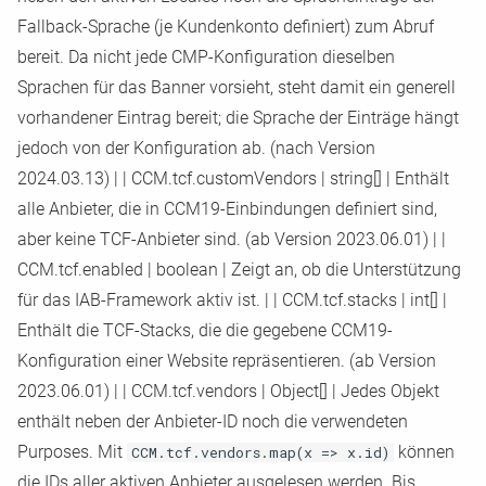
Fallback
-
Sprache (je Kundenkonto definiert) zum Abruf
bereit. Da nicht jede CMP
-
Konfiguration dieselben
Sprachen für das Banner vorsieht, steht damit ein generell
vorhandener Eintrag bereit; die Sprache der Einträge hängt
jedoch von der Konfiguration ab. (nach Version
2024.03.13)
|
|
CCM.tcf.customVendors
|
string[]
|
Enthält
alle Anbieter, die in CCM19
-
Einbindungen definiert sind,
aber keine TCF
-
Anbieter sind. (ab Version 2023.06.01)
|
|
CCM.tcf.enabled
|
boolean
|
Zeigt an, ob die Unterstützung
für das IAB
-
Framework aktiv ist.
|
|
CCM.tcf.stacks
|
int[]
|
Enthält die TCF
-
Stacks, die die gegebene CCM19
-
Konfiguration einer Website repräsentieren. (ab Version
2023.06.01)
|
|
CCM.tcf.vendors
|
Object[]
|
Jedes Objekt
enthält neben der Anbieter
-
ID noch die verwendeten
Purposes. Mit
CCM.tcf.vendors.map(x => x.id)
können
die IDs aller aktiven Anbieter ausgelesen werden. Bis