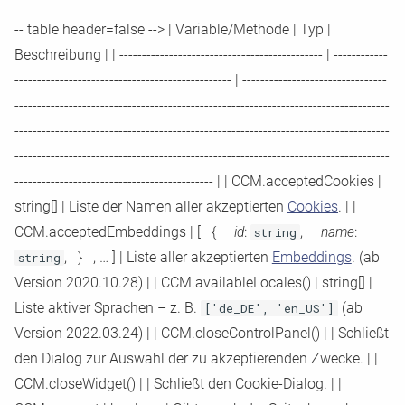
Magento
Available Settings
The CCM19 Language
i
YouTube-videos and other
Management Backend
-
-
table header=false
-
-
>
|
Variable/Methode
|
Typ
|
iframes are not blocked on
TYPO3
t
Beschreibung
|
|
-
-
-
-
-
-
-
-
-
-
-
-
-
-
-
-
-
-
-
-
-
-
-
-
-
-
-
-
-
-
-
-
-
-
-
-
-
-
-
-
-
-
-
-
-
|
-
-
-
-
-
-
-
-
-
-
-
-
my site
Pluginmanager
i
-
-
-
-
-
-
-
-
-
-
-
-
-
-
-
-
-
-
-
-
-
-
-
-
-
-
-
-
-
-
-
-
-
-
-
-
-
-
-
-
-
-
-
-
-
-
-
-
|
-
-
-
-
-
-
-
-
-
-
-
-
-
-
-
-
-
-
-
-
-
-
-
-
-
-
-
-
-
-
-
-
Joomla
-
-
-
-
-
-
-
-
-
-
-
-
-
-
-
-
-
-
-
-
-
-
-
-
-
-
-
-
-
-
-
-
-
-
-
-
-
-
-
-
-
-
-
-
-
-
-
-
-
-
-
-
-
-
-
-
-
-
-
-
-
-
-
-
-
-
-
-
-
-
-
-
-
-
-
-
-
-
-
-
-
-
-
My changes to the theme
a
CCM19 in a High-Availabili
aren't showing up on my si
-
-
-
-
-
-
-
-
-
-
-
-
-
-
-
-
-
-
-
-
-
-
-
-
-
-
-
-
-
-
-
-
-
-
-
-
-
-
-
-
-
-
-
-
-
-
-
-
-
-
-
-
-
-
-
-
-
-
-
-
-
-
-
-
-
-
-
-
-
-
-
-
-
-
-
-
-
-
-
-
-
-
-
Cluster -
Setting Up Hybrid Tracking
l
with eTracker Correctly
-
-
-
-
-
-
-
-
-
-
-
-
-
-
-
-
-
-
-
-
-
-
-
-
-
-
-
-
-
-
-
-
-
-
-
-
-
-
-
-
-
-
-
-
-
-
-
-
-
-
-
-
-
-
-
-
-
-
-
-
-
-
-
-
-
-
-
-
-
-
-
-
-
-
-
-
-
-
-
-
-
-
-
The banner is not displaye
i
-
-
-
-
-
-
-
-
-
-
-
-
-
-
-
-
-
-
-
-
-
-
-
-
-
-
-
-
-
-
-
-
-
-
-
-
-
-
-
-
-
-
-
-
|
|
CCM.acceptedCookies
|
on the Legal Notice/Privac
Drupal
string[]
|
Liste der Namen aller akzeptierten
Cookies
.
|
|
s
Policy page
CCM.acceptedEmbeddings
|
[ {
id
:
string
,
name
:
i
Jimdo
string
, } , … ]
|
Liste aller akzeptierten
Embeddings
. (ab
What should I do with the
e
Version 2020.10.28)
|
|
CCM.availableLocales()
|
string[]
|
results from the Permanen
IONOS-Website Builder
Crawler?
r
Liste aktiver Sprachen – z. B.
['de_DE', 'en_US']
(ab
Strato epages
Version 2022.03.24)
|
|
CCM.closeControlPanel()
|
|
Schließt
t
Integrating Google
den Dialog zur Auswahl der zu akzeptierenden Zwecke.
|
|
reCAPTCHA in a Data-
Gambio
CCM.closeWidget()
|
|
Schließt den Cookie
-
Dialog.
|
|
Protection-Compliant and