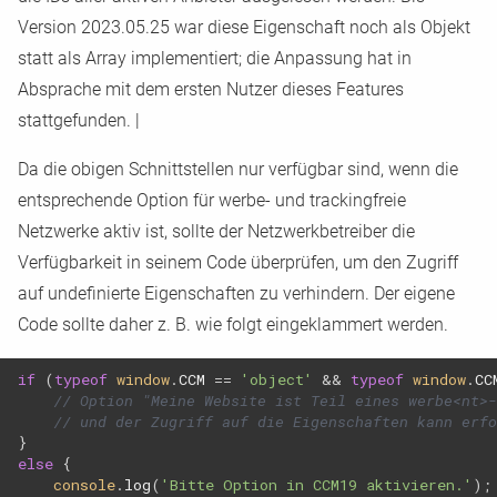
Version 2023.05.25 war diese Eigenschaft noch als Objekt
statt als Array implementiert; die Anpassung hat in
Absprache mit dem ersten Nutzer dieses Features
stattgefunden.
|
Da die obigen Schnittstellen nur verfügbar sind, wenn die
entsprechende Option für werbe
-
und trackingfreie
Netzwerke aktiv ist, sollte der Netzwerkbetreiber die
Verfügbarkeit in seinem Code überprüfen, um den Zugriff
auf undefinierte Eigenschaften zu verhindern. Der eigene
Code sollte daher z. B. wie folgt eingeklammert werden.
if
(
typeof
window
.
CCM
==
'object'
&&
typeof
window
.
CC
// Option "Meine Website ist Teil eines werbe<nt>-
// und der Zugriff auf die Eigenschaften kann erfo
}
else
{
console
.
log
(
'Bitte Option in CCM19 aktivieren.'
);